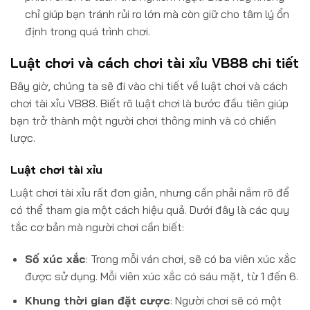
chỉ giúp bạn tránh rủi ro lớn mà còn giữ cho tâm lý ổn
định trong quá trình chơi.
Luật chơi và cách chơi tài xỉu VB88 chi tiết
Bây giờ, chúng ta sẽ đi vào chi tiết về luật chơi và cách
chơi tài xỉu VB88. Biết rõ luật chơi là bước đầu tiên giúp
bạn trở thành một người chơi thông minh và có chiến
lược.
Luật chơi tài xỉu
Luật chơi tài xỉu rất đơn giản, nhưng cần phải nắm rõ để
có thể tham gia một cách hiệu quả. Dưới đây là các quy
tắc cơ bản mà người chơi cần biết:
Số xúc xắc
: Trong mỗi ván chơi, sẽ có ba viên xúc xắc
được sử dụng. Mỗi viên xúc xắc có sáu mặt, từ 1 đến 6.
Khung thời gian đặt cược
: Người chơi sẽ có một