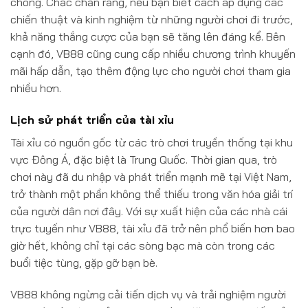
chóng. Chắc chắn rằng, nếu bạn biết cách áp dụng các
chiến thuật và kinh nghiệm từ những người chơi đi trước,
khả năng thắng cược của bạn sẽ tăng lên đáng kể. Bên
cạnh đó, VB88 cũng cung cấp nhiều chương trình khuyến
mãi hấp dẫn, tạo thêm động lực cho người chơi tham gia
nhiều hơn.
Lịch sử phát triển của tài xỉu
Tài xỉu có nguồn gốc từ các trò chơi truyền thống tại khu
vực Đông Á, đặc biệt là Trung Quốc. Thời gian qua, trò
chơi này đã du nhập và phát triển mạnh mẽ tại Việt Nam,
trở thành một phần không thể thiếu trong văn hóa giải trí
của người dân nơi đây. Với sự xuất hiện của các nhà cái
trực tuyến như VB88, tài xỉu đã trở nên phổ biến hơn bao
giờ hết, không chỉ tại các sòng bạc mà còn trong các
buổi tiệc tùng, gặp gỡ bạn bè.
VB88 không ngừng cải tiến dịch vụ và trải nghiệm người