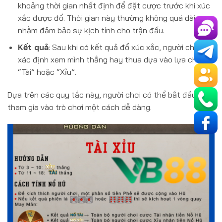
khoảng thời gian nhất định để đặt cược trước khi xúc
xắc được đổ. Thời gian này thường không quá dài,
nhằm đảm bảo sự kịch tính cho trận đấu.
Kết quả
: Sau khi có kết quả đổ xúc xắc, người chơi sẽ
xác định xem mình thắng hay thua dựa vào lựa chọn
“Tài” hoặc “Xỉu”.
Dựa trên các quy tắc này, người chơi có thể bắt đầu
tham gia vào trò chơi một cách dễ dàng.