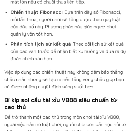
mát lớn nếu có chuỗi thua liên tiếp.
Chiến thuật Fibonacci
: Dựa trên dãy số Fibonacci,
mỗi lần thua, người chơi sẽ tăng cược theo quy luật
của dãy số này. Phương pháp này giúp người chơi
quản lý vốn tốt hơn.
Phân tích lịch sử kết quả
: Theo dõi lịch sử kết quả
của các ván trước để nhận biết xu hướng và đưa ra dự
đoán chính xác hơn.
Việc áp dụng các chiến thuật này không đảm bảo thắng
chắc chắn nhưng sẽ tạo ra nền tảng vững chắc giúp bạn
có được những quyết định sáng suốt hơn.
Bí kíp soi cầu tài xỉu VB88 siêu chuẩn từ
cao thủ
Để trở thành một cao thủ trong môn chơi tài xỉu VB88,
ngoài việc nắm rõ luật chơi, người chơi còn cần học hỏi từ