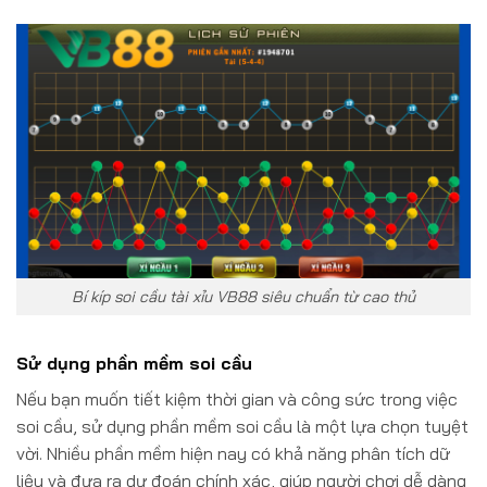
Bí kíp soi cầu tài xỉu VB88 siêu chuẩn từ cao thủ
Sử dụng phần mềm soi cầu
Nếu bạn muốn tiết kiệm thời gian và công sức trong việc
soi cầu, sử dụng phần mềm soi cầu là một lựa chọn tuyệt
vời. Nhiều phần mềm hiện nay có khả năng phân tích dữ
liệu và đưa ra dự đoán chính xác, giúp người chơi dễ dàng