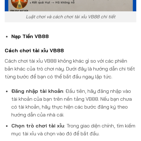
Luật chơi và cách chơi tài xỉu VB88 chi tiết
Nạp Tiền VB88
Cách chơi tài xỉu VB88
Cách chơi tài xỉu VB88 không khác gì so với các phiên
bản khác của trò chơi này. Dưới đây là hướng dẫn chi tiết
từng bước để bạn có thể bắt đầu ngay lập tức.
Đăng nhập tài khoản
: Đầu tiên, hãy đăng nhập vào
tài khoản của bạn trên nền tảng VB88. Nếu bạn chưa
có tài khoản, hãy thực hiện các bước đăng ký theo
hướng dẫn của nhà cái.
Chọn trò chơi tài xỉu
: Trong giao diện chính, tìm kiếm
mục tài xỉu và chọn vào đó để bắt đầu.