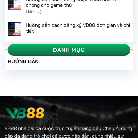
khoản
luận
chóng cho game thủ
nhanh
ở
chóng
Hướng
1 bình luận
ở
dẫn
Hướng
các
dẫn
bước
cách
Hướng dẫn cách đăng ký VB88 đơn giản và chi
nạp
đăng
tiết
tiền
nhập
VB88
VB88
Không
dành
nhanh
có
cho
chóng
bình
người
cho
DANH MỤC
luận
chơi
game
ở
mới
thủ
Hướng
HƯỚNG DẪN
dẫn
cách
đăng
ký
VB88
đơn
giản
và
chi
tiết
VB88 nhà cái cá cược trực tuyến hàng đầu Châu Á, cung
cấp đa dạng trò chơi cá cược hấp dẫn, cùng nhiều sự