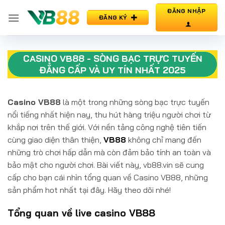
Bỏ
ĐĂNG NHẬP
qua
ĐĂNG KÝ
nội
dung
CASINO VB88 - SÒNG BẠC TRỰC TUYẾN
ĐẲNG CẤP VÀ UY TÍN NHẤT 2025
Casino VB88
là một trong những sòng bạc trực tuyến
nổi tiếng nhất hiện nay, thu hút hàng triệu người chơi từ
khắp nơi trên thế giới. Với nền tảng công nghệ tiên tiến
cùng giao diện thân thiện,
VB88
không chỉ mang đến
những trò chơi hấp dẫn mà còn đảm bảo tính an toàn và
bảo mật cho người chơi. Bài viết này, vb88.vin sẽ cung
cấp cho bạn cái nhìn tổng quan về Casino VB88, những
sản phẩm hot nhất tại đây. Hãy theo dõi nhé!
Tổng quan về live casino VB88