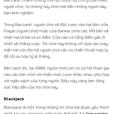
Baccarat nhanh chóng thu hút được sự chú ý của nhiều
người chơi, từ những tay chơi mới đến những người dày
dạn kinh nghiệm.
Trong Baccarat, người chơi sẽ đặt cược vào hai bên: cửa
Player (người chơi) hoặc cửa Banker (nhà cái). Mỗi bên sẽ
nhận hai lá bài và so điểm. Cửa nào có tổng điểm gần 9
nhất sẽ thắng cuộc. Trò chơi này không chỉ dựa vào may
mắn mà còn đòi hỏi người chơi cần có chiến thuật hợp lý
để tối ưu hóa tỷ lệ thắng.
Bên cạnh đó, tại VB88, người chơi còn có cơ hội tham gia
vào các bàn chơi với nhiều mức cược khác nhau, phù hợp
với ngân sách của từng người. Điều này càng làm tăng
sức hấp dẫn của trò chơi này.
Blackjack
Blackjack là một trong những trò chơi bài được yêu thích
nhất tại các sòng bạc trên toàn thế giới. Tại
live casino