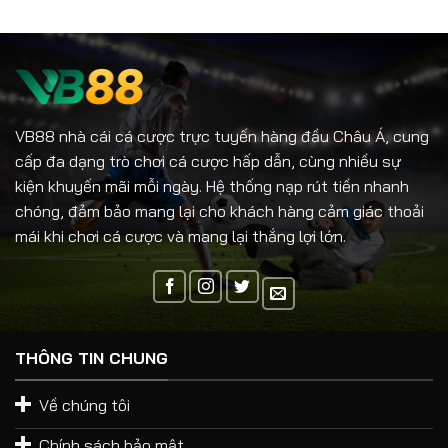
VB88 nhà cái cá cược trực tuyến hàng đầu Châu Á, cung
cấp đa dạng trò chơi cá cược hấp dẫn, cùng nhiều sự
kiện khuyến mãi mỗi ngày. Hệ thống nạp rút tiền nhanh
chóng, đảm bảo mang lại cho khách hàng cảm giác thoải
mái khi chơi cá cược và mang lại thắng lợi lớn.
THÔNG TIN CHUNG
Về chúng tôi
Chính sách bảo mật