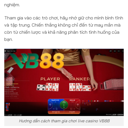
nghiệm.
Tham gia vào các trò chơi, hãy nhớ giữ cho mình bình tĩnh
và tập trung. Chiến thắng không chỉ đến từ may mắn mà
còn từ chiến lược và khả năng phân tích tình huống của
bạn.
Hướng dẫn cách tham gia chơi live casino VB88