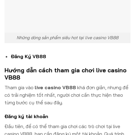
Những dòng sản phẩm siêu hot tại live casino VB88
Đăng Ký VB88
Hướng dẫn cách tham gia chơi live casino
VB88
Tham gia vào
live casino VB88
khá đơn giản, nhưng để
có trải nghiệm tốt nhất, người chơi cần thực hiện theo
từng bước cụ thể sau đây.
Đăng ký tài khoản
Đầu tiên, để có thể tham gia chơi các trò chơi tại live
casino VB88, bạn cần đăng ký một tài khoản. Quá trình