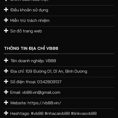
Điều khoản sử dụng
Miễn trừ trách nhiệm
Sơ đồ trang web
THÔNG TIN ĐỊA CHỈ VB88
Tên doanh nghiệp: VB88
Địa chỉ: 109 Đường D1, Dĩ An, Bình Dương
Số điện thoại: 0342809137
Email:
vb88.vin@gmail.com
Website: https://vb88.vin/
Hashtags: #vb88 #nhacaivb88 #linkvaovb88