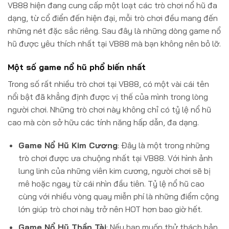
VB88 hiện đang cung cấp một loạt các trò chơi nổ hũ đa
dạng, từ cổ điển đến hiện đại, mỗi trò chơi đều mang đến
những nét đặc sắc riêng. Sau đây là những dòng game nổ
hũ được yêu thích nhất tại VB88 mà bạn không nên bỏ lỡ.
Một số game nổ hũ phổ biến nhất
Trong số rất nhiều trò chơi tại VB88, có một vài cái tên
nổi bật đã khẳng định được vị thế của mình trong lòng
người chơi. Những trò chơi này không chỉ có tỷ lệ nổ hũ
cao mà còn sở hữu các tính năng hấp dẫn, đa dạng.
Game Nổ Hũ Kim Cương
: Đây là một trong những
trò chơi được ưa chuộng nhất tại VB88. Với hình ảnh
lung linh của những viên kim cương, người chơi sẽ bị
mê hoặc ngay từ cái nhìn đầu tiên. Tỷ lệ nổ hũ cao
cùng với nhiều vòng quay miễn phí là những điểm cộng
lớn giúp trò chơi này trở nên HOT hơn bao giờ hết.
Game Nổ Hũ Thần Tài
: Nếu bạn muốn thử thách bản