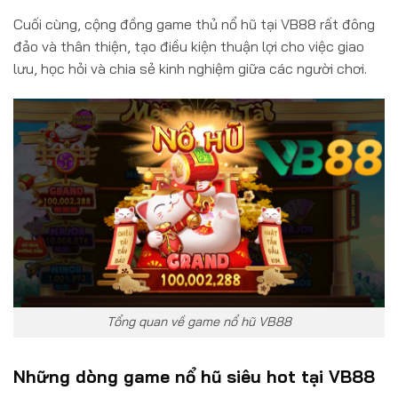
Cuối cùng, cộng đồng game thủ nổ hũ tại VB88 rất đông
đảo và thân thiện, tạo điều kiện thuận lợi cho việc giao
lưu, học hỏi và chia sẻ kinh nghiệm giữa các người chơi.
Tổng quan về game nổ hũ VB88
Những dòng game nổ hũ siêu hot tại VB88