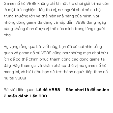
Game nổ hũ VB88 không chỉ là một trò chơi giải trí mà còn
là một trải nghiệm đầy thú vị, nơi người chơi có cơ hội
trúng thưởng lớn và thể hiện khả năng của mình. Với
những dòng game đa dạng và hấp dẫn, VB88 đang ngày
càng khẳng định được vị thế của mình trong lòng người
chơi.
Hy vọng rằng qua bài viết này, bạn đã có cái nhìn tổng
quan về game nổ hũ VB88 cũng như những mẹo chơi hữu
ích để có thể chinh phục thành công các dòng game tại
đây. Hãy tham gia và khám phá sự thú vị mà game nổ hũ
mang lại, và biết đâu bạn sẽ trở thành người tiếp theo nổ
hũ tại VB88!
Bài viết liên quan:
Lô đề VB88 – Sân chơi lô đề online
3 miền đánh 1 ăn 900