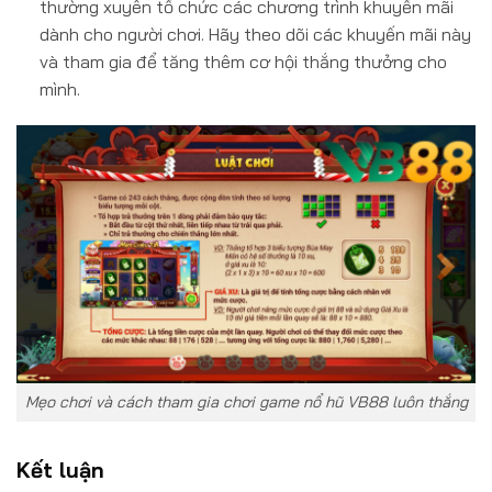
thường xuyên tổ chức các chương trình khuyến mãi
dành cho người chơi. Hãy theo dõi các khuyến mãi này
và tham gia để tăng thêm cơ hội thắng thưởng cho
mình.
Mẹo chơi và cách tham gia chơi game nổ hũ VB88 luôn thắng
Kết luận