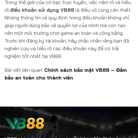
Trong thế giới của cờ bạc trực tuyến, việc nắm rõ và hiểu
rõ
điều khoản sử dụng VB88
là điều vô cùng cần thiết.
Những thông tin và quy định trong điều khoản không chỉ
giúp người dùng bảo vệ quyền lợi của mình mà còn tạo
nên một môi trường chơi game an toàn và công bằng.
Trước khi đăng ký tài khoản, hãy chắc chắn rằng bạn đã
nghiên cứu và hiểu rõ các điều khoản này để có trải
nghiệm tốt nhất tại VB88.
Bài viết liên quan:
Chính sách bảo mật VB88 – Đảm
bảo an toàn cho thành viên