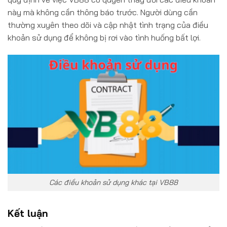
này mà không cần thông báo trước. Người dùng cần
thường xuyên theo dõi và cập nhật tình trạng của điều
khoản sử dụng để không bị rơi vào tình huống bất lợi.
Các điều khoản sử dụng khác tại VB88
Kết luận