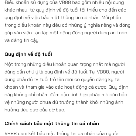
Điều khoản sử dụng của VB88 bao gồm nhiều nội dung
khác nhau, từ quy định về độ tuổi tối thiểu cho đến các
quy định về việc bảo mật thông tin cá nhân. Mỗi phần
trong điều khoản này đều có những ý nghĩa riêng và đóng
góp vào việc tạo lập một cộng đồng người dùng an toàn
và đáng tin cậy.
Quy định về độ tuổi
Một trong những điều khoản quan trọng nhất mà người
dùng cần chú ý là quy định về độ tuổi. Tại VB88, người
dùng phải đủ 18 tuổi trở lên mới có quyền đăng ký tài
khoản và tham gia vào các hoạt động cá cược. Quy định
này không chỉ nhằm đảm bảo tính hợp pháp mà còn bảo
vệ những người chưa đủ trưởng thành khỏi những ảnh
hưởng tiêu cực của cờ bạc.
Chính sách bảo mật thông tin cá nhân
VB88 cam kết bảo mật thông tin cá nhân của người