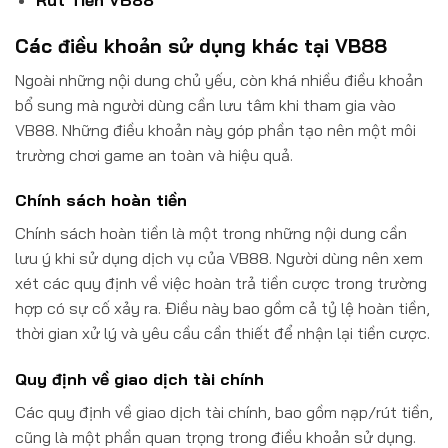
Rút Tiền VB88
Các điều khoản sử dụng khác tại VB88
Ngoài những nội dung chủ yếu, còn khá nhiều điều khoản
bổ sung mà người dùng cần lưu tâm khi tham gia vào
VB88. Những điều khoản này góp phần tạo nên một môi
trường chơi game an toàn và hiệu quả.
Chính sách hoàn tiền
Chính sách hoàn tiền là một trong những nội dung cần
lưu ý khi sử dụng dịch vụ của VB88. Người dùng nên xem
xét các quy định về việc hoàn trả tiền cược trong trường
hợp có sự cố xảy ra. Điều này bao gồm cả tỷ lệ hoàn tiền,
thời gian xử lý và yêu cầu cần thiết để nhận lại tiền cược.
Quy định về giao dịch tài chính
Các quy định về giao dịch tài chính, bao gồm nạp/rút tiền,
cũng là một phần quan trọng trong điều khoản sử dụng.