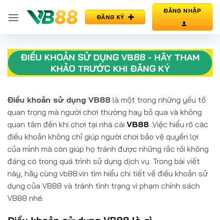
Bỏ
ĐĂNG NHẬP
qua
ĐĂNG KÝ
nội
dung
ĐIỀU KHOẢN SỬ DỤNG VB88 - HÃY THAM
KHẢO TRƯỚC KHI ĐĂNG KÝ
Điều khoản sử dụng VB88
là một trong những yếu tố
quan trọng mà người chơi thường hay bỏ qua và không
quan tâm đến khi chơi tại nhà cái
VB88
. Việc hiểu rõ các
điều khoản không chỉ giúp người chơi bảo vệ quyền lợi
của mình mà còn giúp họ tránh được những rắc rối không
đáng có trong quá trình sử dụng dịch vụ. Trong bài viết
này, hãy cùng vb88.vin tìm hiểu chi tiết về điều khoản sử
dụng của VB88 và tránh tình trạng vi phạm chính sách
VB88 nhé.