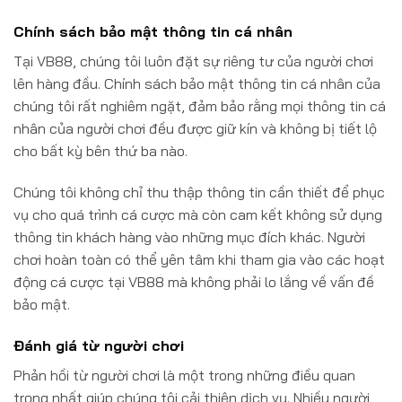
Chính sách bảo mật thông tin cá nhân
Tại VB88, chúng tôi luôn đặt sự riêng tư của người chơi
lên hàng đầu. Chính sách bảo mật thông tin cá nhân của
chúng tôi rất nghiêm ngặt, đảm bảo rằng mọi thông tin cá
nhân của người chơi đều được giữ kín và không bị tiết lộ
cho bất kỳ bên thứ ba nào.
Chúng tôi không chỉ thu thập thông tin cần thiết để phục
vụ cho quá trình cá cược mà còn cam kết không sử dụng
thông tin khách hàng vào những mục đích khác. Người
chơi hoàn toàn có thể yên tâm khi tham gia vào các hoạt
động cá cược tại VB88 mà không phải lo lắng về vấn đề
bảo mật.
Đánh giá từ người chơi
Phản hồi từ người chơi là một trong những điều quan
trọng nhất giúp chúng tôi cải thiện dịch vụ. Nhiều người