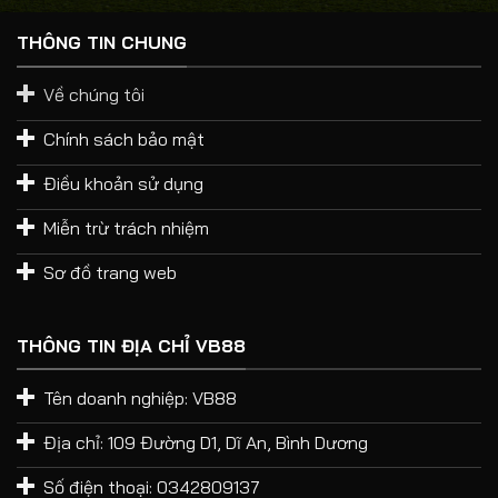
THÔNG TIN CHUNG
Về chúng tôi
Chính sách bảo mật
Điều khoản sử dụng
Miễn trừ trách nhiệm
Sơ đồ trang web
THÔNG TIN ĐỊA CHỈ VB88
Tên doanh nghiệp: VB88
Địa chỉ: 109 Đường D1, Dĩ An, Bình Dương
Số điện thoại: 0342809137