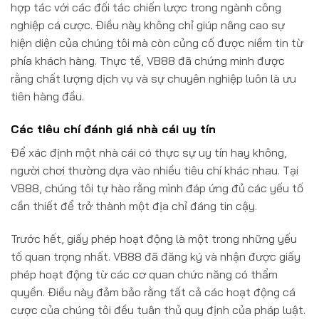
hợp tác với các đối tác chiến lược trong ngành công
nghiệp cá cược. Điều này không chỉ giúp nâng cao sự
hiện diện của chúng tôi mà còn củng cố được niềm tin từ
phía khách hàng. Thực tế, VB88 đã chứng minh được
rằng chất lượng dịch vụ và sự chuyên nghiệp luôn là ưu
tiên hàng đầu.
Các tiêu chí đánh giá nhà cái uy tín
Để xác định một nhà cái có thực sự uy tín hay không,
người chơi thường dựa vào nhiều tiêu chí khác nhau. Tại
VB88, chúng tôi tự hào rằng mình đáp ứng đủ các yếu tố
cần thiết để trở thành một địa chỉ đáng tin cậy.
Trước hết, giấy phép hoạt động là một trong những yếu
tố quan trọng nhất. VB88 đã đăng ký và nhận được giấy
phép hoạt động từ các cơ quan chức năng có thẩm
quyền. Điều này đảm bảo rằng tất cả các hoạt động cá
cược của chúng tôi đều tuân thủ quy định của pháp luật.