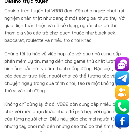
Casino trực tuyến
Casino trực tuyến tại VB88 đem đến cho người chơi trải
nghiệm chân thật như đang ở một sòng bài thực thụ. Với
giao diện thân thiện và dễ sử dụng, người chơi có thể
tham gia vào các trò chơi quen thuộc như blackjack,
baccarat, roulette và nhiều trò chơi khác.
Chúng tôi tự hào về việc hợp tác với các nhà cung cấp
phần mềm uy tín, mang đến cho game thủ chất lượng
hình ảnh sắc nét và âm thanh sống động. Đặc biệt, với
các dealer trực tiếp, người chơi có thể tương tác và trò
chuyện ngay trong quá trình chơi, tạo ra một không gian
thú vị và sinh động.
Không chỉ dừng lại ở đó, VB88 còn cung cấp nhiều bàn
chơi với mức cược khác nhau để phù hợp với ngân sách
của từng người chơi. Điều này giúp cho mọi người từ
những tay chơi mới đến những cao thủ có thể tìm thấy