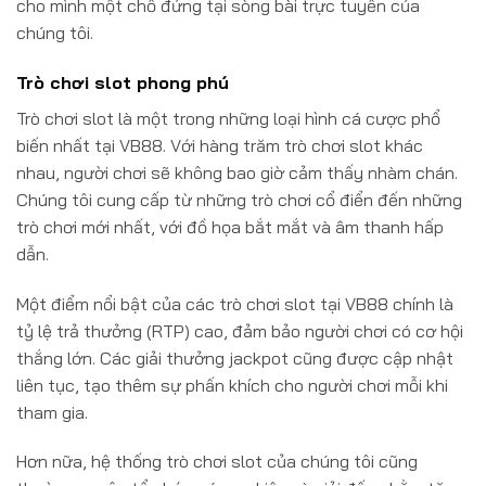
cho mình một chỗ đứng tại sòng bài trực tuyến của
chúng tôi.
Trò chơi slot phong phú
Trò chơi slot là một trong những loại hình cá cược phổ
biến nhất tại VB88. Với hàng trăm trò chơi slot khác
nhau, người chơi sẽ không bao giờ cảm thấy nhàm chán.
Chúng tôi cung cấp từ những trò chơi cổ điển đến những
trò chơi mới nhất, với đồ họa bắt mắt và âm thanh hấp
dẫn.
Một điểm nổi bật của các trò chơi slot tại VB88 chính là
tỷ lệ trả thưởng (RTP) cao, đảm bảo người chơi có cơ hội
thắng lớn. Các giải thưởng jackpot cũng được cập nhật
liên tục, tạo thêm sự phấn khích cho người chơi mỗi khi
tham gia.
Hơn nữa, hệ thống trò chơi slot của chúng tôi cũng