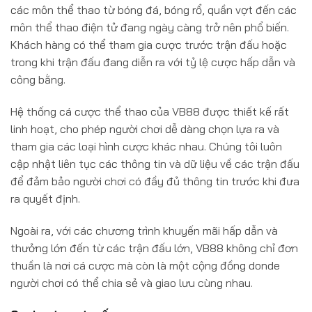
các môn thể thao từ bóng đá, bóng rổ, quần vợt đến các
môn thể thao điện tử đang ngày càng trở nên phổ biến.
Khách hàng có thể tham gia cược trước trận đấu hoặc
trong khi trận đấu đang diễn ra với tỷ lệ cược hấp dẫn và
công bằng.
Hệ thống cá cược thể thao của VB88 được thiết kế rất
linh hoạt, cho phép người chơi dễ dàng chọn lựa ra và
tham gia các loại hình cược khác nhau. Chúng tôi luôn
cập nhật liên tục các thông tin và dữ liệu về các trận đấu
để đảm bảo người chơi có đầy đủ thông tin trước khi đưa
ra quyết định.
Ngoài ra, với các chương trình khuyến mãi hấp dẫn và
thưởng lớn đến từ các trận đấu lớn, VB88 không chỉ đơn
thuần là nơi cá cược mà còn là một cộng đồng donde
người chơi có thể chia sẻ và giao lưu cùng nhau.